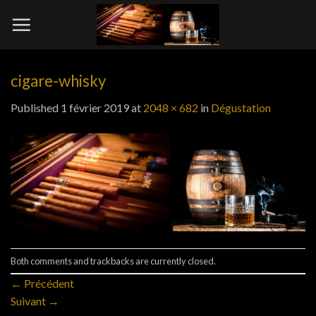
Skip
to
content
cigare-whisky
Published
1 février 2019
at
2048 × 682
in
Dégustation
Both comments and trackbacks are currently closed.
←
Précédent
Suivant
→