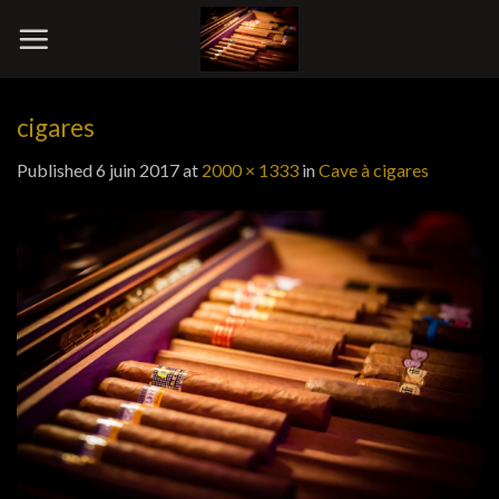
Skip
to
content
cigares
Published
6 juin 2017
at
2000 × 1333
in
Cave à cigares